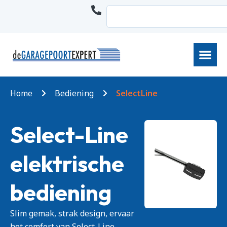
Home
Bediening
SelectLine
Select-Line
elektrische
bediening​
Slim gemak, strak design, ervaar
het comfort van Select-Line