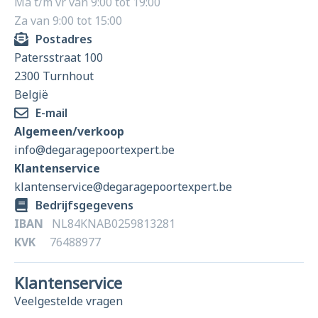
Ma t/m vr van 9:00 tot 19:00
Za van 9:00 tot 15:00
Postadres
Patersstraat 100
2300 Turnhout
België
E-mail
Algemeen/verkoop
info@degaragepoortexpert.be
Klantenservice
klantenservice@degaragepoortexpert.be
Bedrijfsgegevens
IBAN
NL84KNAB0259813281
KVK
76488977
Klantenservice
Veelgestelde vragen