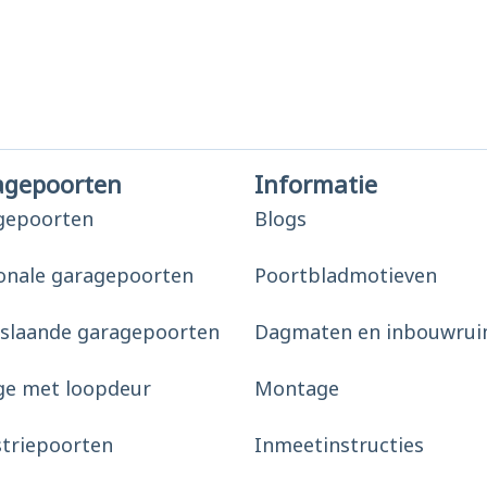
agepoorten
Informatie
gepoorten
Blogs
onale garagepoorten
Poortbladmotieven
slaande garagepoorten
Dagmaten en inbouwrui
ge met loopdeur
Montage
striepoorten
Inmeetinstructies