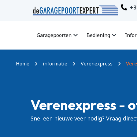
+3
Garagepoorten
Bediening
Info
Home
informatie
Verenexpress
Vere
Verenexpress - o
Snel een nieuwe veer nodig? Vraag direct