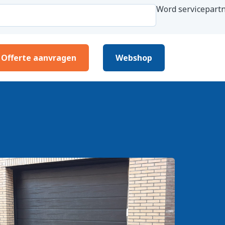
Word servicepartn
Offerte aanvragen
Webshop