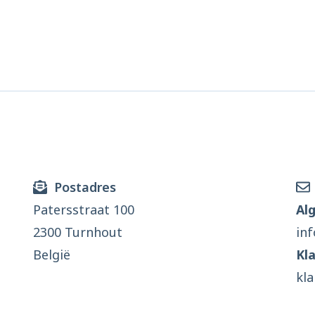
Postadres
Patersstraat 100
Al
2300 Turnhout
in
België
Kl
kl