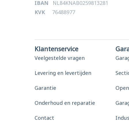
IBAN
NL84KNAB0259813281
KVK
76488977
Klantenservice
Gar
Veelgestelde vragen
Gara
Levering en levertijden
Secti
Garantie
Open
Onderhoud en reparatie
Gara
Contact
Indu