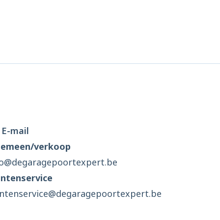
E-mail
gemeen/verkoop
fo@degaragepoortexpert.be
antenservice
antenservice@degaragepoortexpert.be