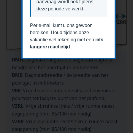
aanvraag wordt ook tijdens
deze periode verwerkt.
Per e-mail kunt u ons gewoon
bereiken. Houd tijdens onze
vakantie wel rekening met een
iets
langere reactietijd
.
DMH
: Dagmaathoogte / De dagmaathoogte is
hoogte van het poortgat in millimeters.
DMB
: Dagmaatbreedte / de breedte van het
poortgat in millimeters.
VBR
: Vrije bovenruimte / de afstand bovenkant
poortgat tot laagste punt van het plafond.
VZRL
: Vrije zijruimte links / vrije ruimte naast
dagopening (min. 85/100 mm nodig)
VZRR
: Vrije zijruimte rechts / vrije ruimte naast
dagopening (min. 85/100 mm nodig)