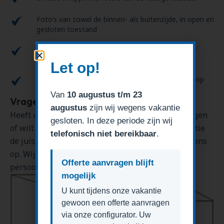
Foto’s van zowel de binnen- als buitenzijde, in open en
gesloten toestand
Wij nemen contact met u op om een afspraak te
plannen
Let op!
Bij voorkeur bezoeken wij u binnen 5 werkdagen op
route
Van
10 augustus t/m 23
Vragen of advies?
augustus
zijn wij wegens vakantie
Heeft u na het lezen van deze informatie nog vragen
gesloten. In deze periode zijn wij
of wilt u weten of onze inmeetservice in uw situatie
telefonisch niet bereikbaar
.
de juiste keuze is? Neem dan gerust contact met ons
op. Wij denken graag met u mee en lichten alles
Offerte aanvragen blijft
persoonlijk verder toe.
mogelijk
U kunt tijdens onze vakantie
gewoon een offerte aanvragen
via onze configurator. Uw