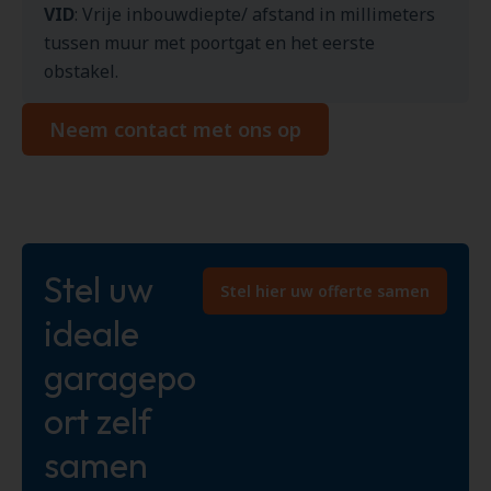
VID
: Vrije inbouwdiepte/ afstand in millimeters
tussen muur met poortgat en het eerste
obstakel.
Neem contact met ons op
Stel uw
Stel hier uw offerte samen
ideale
garagepo
ort zelf
samen