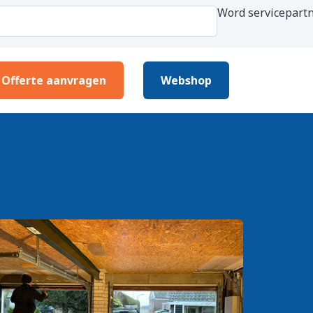
Word servicepartn
Offerte aanvragen
Webshop