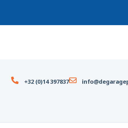
+32 (0)14 397837
info@degaragep