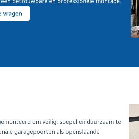
 een betrouwbare en professionele montage.
e vragen
emonteerd om veilig, soepel en duurzaam te
ionale garagepoorten als openslaande