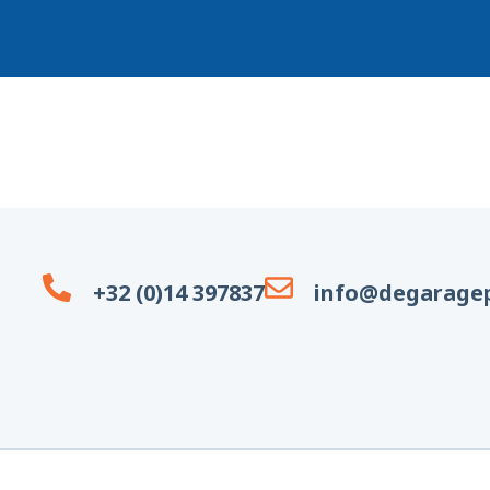
+32 (0)14 397837
info@degaragep