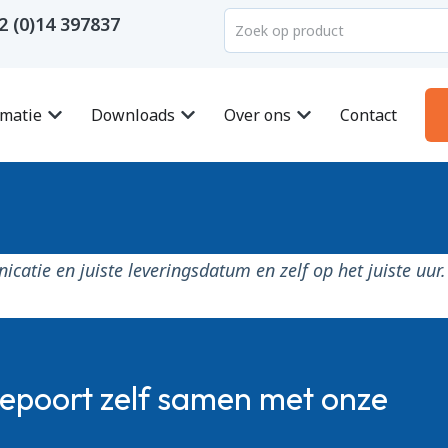
2 (0)14 397837
rmatie
Downloads
Over ons
Contact
nicatie en juiste leveringsdatum en zelf op het juiste uu
gepoort zelf samen met onze