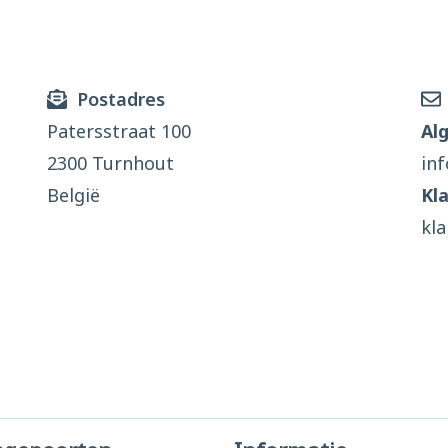
Postadres
Patersstraat 100
Al
2300 Turnhout
in
België
Kl
kl