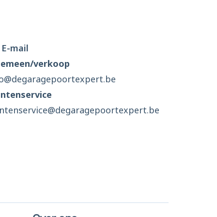
E-mail
gemeen/verkoop
fo@degaragepoortexpert.be
antenservice
antenservice@degaragepoortexpert.be