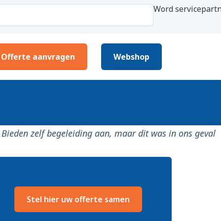
Word servicepartn
Offerte aanvragen
Webshop
r. Bieden zelf begeleiding aan, maar dit was in ons geval
Stel hier uw offerte samen