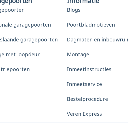
agepoorten
Informatie
gepoorten
Blogs
onale garagepoorten
Poortbladmotieven
slaande garagepoorten
Dagmaten en inbouwrui
ge met loopdeur
Montage
striepoorten
Inmeetinstructies
Inmeetservice
Bestelprocedure
Veren Express